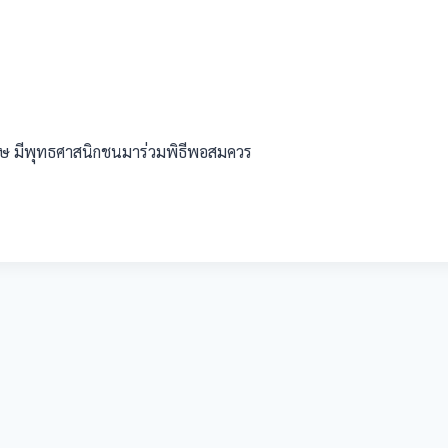
กฤษ มีพุทธศาสนิกชนมาร่วมพิธีพอสมควร