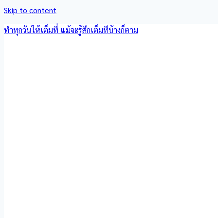
Skip to content
ทำทุกวันให้เต็มที่ แม้จะรู้สึกเต็มทีบ้างก็ตาม