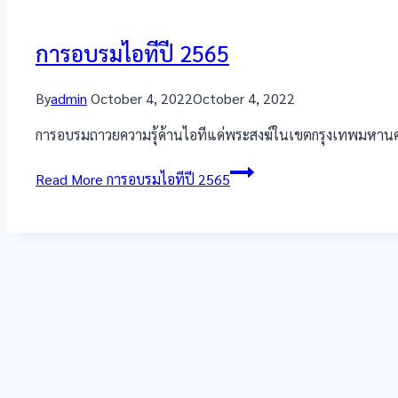
การอบรมไอทีปี 2565
By
admin
October 4, 2022
October 4, 2022
การอบรมถาวยความรุ้ด้านไอทีแด่พระสงฆ์ในเขตกรุงเทพมหาน
Read More
การอบรมไอทีปี 2565